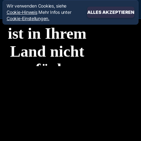
Wir verwenden Cookies, siehe
Cookie-Hinweis
Mehr Infos unter
ALLES AKZEPTIEREN
Cookie-Einstellungen.