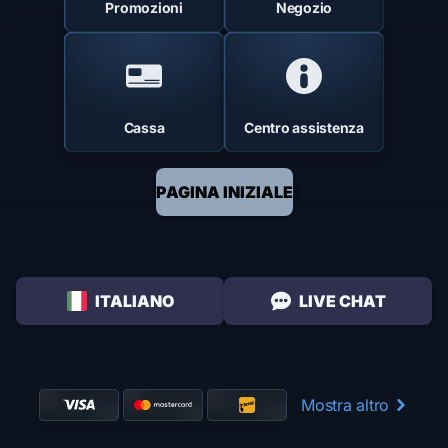
Promozioni
Negozio
Cassa
Centro assistenza
PAGINA INIZIALE
ITALIANO
LIVE CHAT
Mostra altro