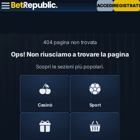
ACCEDI
REGISTRATI
404 pagina non trovata
Ops! Non riusciamo a trovare la pagina
Scopri le sezioni più popolari.
Casinò
Sport