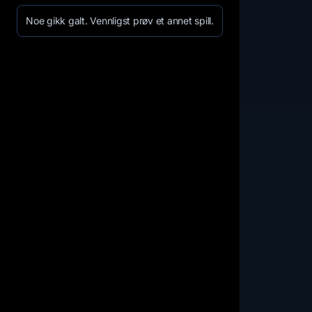
Noe gikk galt. Vennligst prøv et annet spill.