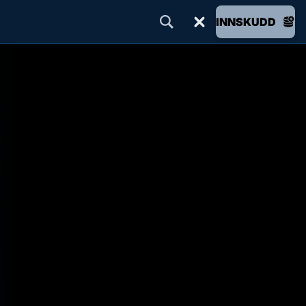
INNSKUDD