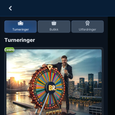
Turneringer
Butikk
Utfordringer
Turneringer
Casino