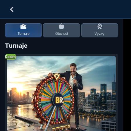
Turnaje
Obchod
Výzvy
Turnaje
Casino