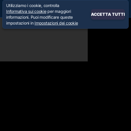
Utilizziamo i cookie, controlla
Informativa sui cookie
per maggiori
ACCETTA TUTTI
informazioni. Puoi modificare queste
impostazioni in
Impostazioni dei cookie