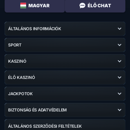
MAGYAR
ÉLŐ CHAT
ÁLTALÁNOS INFORMÁCIÓK
SPORT
KASZINÓ
ÉLŐ KASZINÓ
JACKPOTOK
BIZTONSÁG ÉS ADATVÉDELEM
ÁLTALÁNOS SZERZŐDÉSI FELTÉTELEK