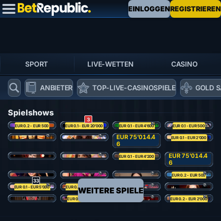
EINLOGGEN
REGISTRIEREN
SPORT
LIVE-WETTEN
CASINO
ANBIETER
TOP-LIVE-CASINOSPIELE
GOLD 
Spielshows
3
Neu
EUR 0.2
 - EUR 500 
EUR 0.1
 - EUR 20’000 
EUR 0.1
 - EUR 4’600 
EUR 0.1
 - EUR 500 
4
Neu
Neu
EUR 75’014.4
EUR 0.1
 - EUR 2’000 
31
6
6
Neu
EUR 75’014.4
EUR 0.1
 - EUR 4’200 
6
10
Neu
Neu
Neu
EUR 0.2
 - EUR 500 
25
33
Neu
Neu
Neu
EUR 0.1
 - EUR 5’000 
EUR 0.2
 - EUR 4’500 
WEITERE SPIELE
32
29
Neu
Neu
EUR 0.2
 - EUR 500 
EUR 0.2
 - EUR 2’000 
26
14
10
19