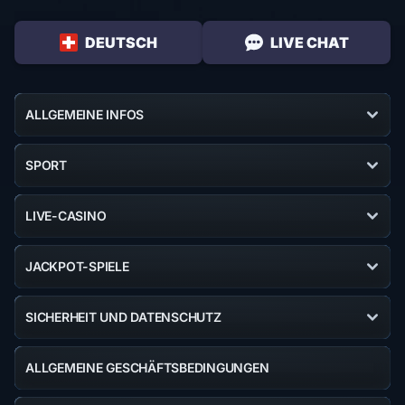
13
26
26
13
DEUTSCH
LIVE CHAT
23
19
4
6
7
11
ALLGEMEINE INFOS
15
10
26
24
0
SPORT
1
2
35
23
12
LIVE-CASINO
18
20
36
JACKPOT-SPIELE
9
8
SICHERHEIT UND DATENSCHUTZ
10
26
ALLGEMEINE GESCHÄFTSBEDINGUNGEN