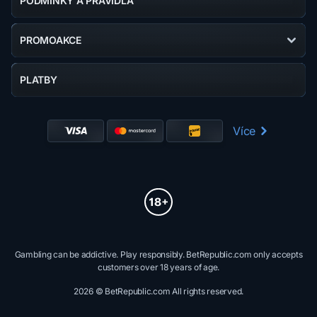
PODMÍNKY A PRAVIDLA
PROMOAKCE
PLATBY
Více
Gambling can be addictive. Play responsibly. BetRepublic.com only accepts
customers over 18 years of age.
2026 © BetRepublic.com All rights reserved.