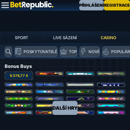
PŘIHLÁŠENÍ
REGISTRACE
SPORT
LIVE SÁZENÍ
CASINO
POSKYTOVATELÉ
TOP
NOVÉ
POPULÁR
Bonus Buys
Nové
Nové
9 378,77 €
Nové
Nové
Nové
Nové
Nové
Nové
Nové
Nové
Nové
Nové
Nové
DALŠÍ HRY
Nové
Nové
Nové