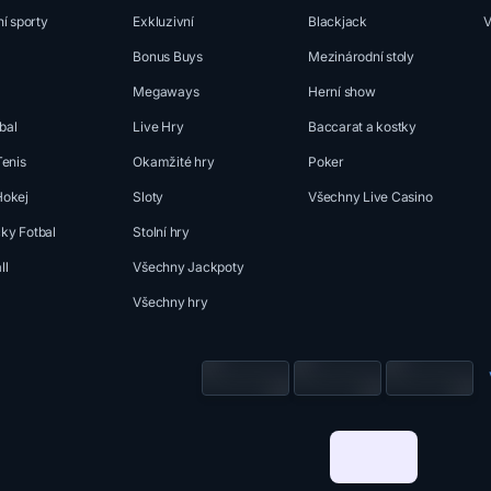
ní sporty
Exkluzivní
Blackjack
V
Bonus Buys
Mezinárodní stoly
Megaways
Herní show
bal
Live Hry
Baccarat a kostky
Tenis
Okamžité hry
Poker
Hokej
Sloty
Všechny Live Casino
ky Fotbal
Stolní hry
ll
Všechny Jackpoty
Všechny hry