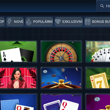
Hr
OP
NOVÉ
POPULÁRNÍ
EXKLUZIVNÍ
BONUS BU
Nové
Nové
Nové