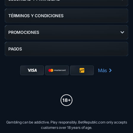
TÉRMINOS Y CONDICIONES
PROMOCIONES
PAGOS
Más
Gambling can be addictive. Play responsibly. BetRepublic.com only accepts
customers over 18 years of age.