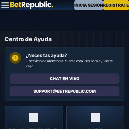
INICIA SESIÓN
REGÍSTRATE
Centro de Ayuda
¿Necesitas ayuda?
El servicio de atención al cliente está listo para ayudarte
24/7.
CHAT EN VIVO
SUPPORT@BETREPUBLIC.COM