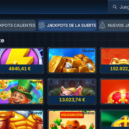
Jueg
KPOTS CALIENTES
JACKPOTS DE LA SUERTE
NUEVOS J
te
Nuevo
4845,41 €
152.922
Nuevo
13.023,74 €
Nuevo
Nuevo