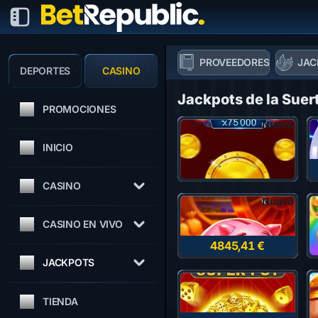
PROVEEDORES
JAC
DEPORTES
CASINO
Jackpots de la Suer
PROMOCIONES
Nuevo
INICIO
CASINO
Nuevo
CASINO EN VIVO
4845,41 €
JACKPOTS
TIENDA