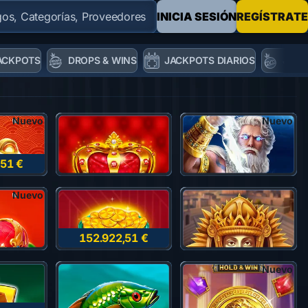
os, Categorías, Proveedores
INICIA SESIÓN
REGÍSTRATE
ACKPOTS
DROPS & WINS
JACKPOTS DIARIOS
JACK
Nuevo
Nuevo
,51 €
Nuevo
152.922,51 €
Nuevo