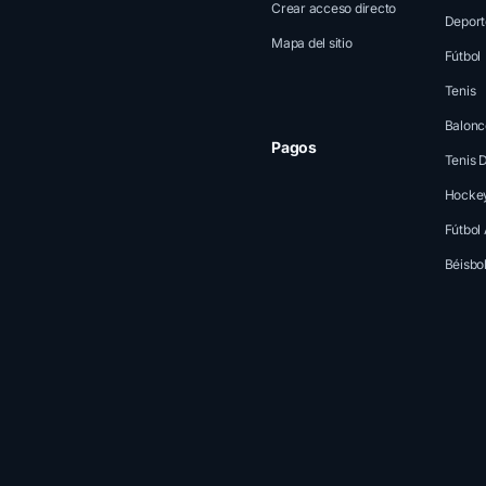
Crear acceso directo
Deport
Mapa del sitio
Fútbol
Tenis
Balonc
Pagos
Tenis 
Hocke
Fútbol
Béisbo