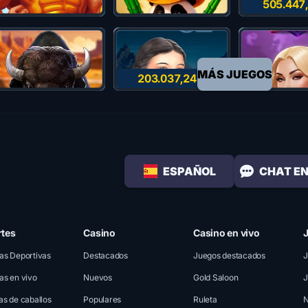
505.447
MÁS JUEGOS
203.037,24 €
ESPAÑOL
CHAT EN
tes
Casino
Casino en vivo
as Deportivas
Destacados
Juegos destacados
J
as en vivo
Nuevos
Gold Saloon
J
as de caballos
Populares
Ruleta
N