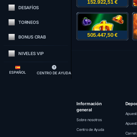
152.922,51 €
DESAFÍOS
TORNEOS
505.447,50 €
BONUS CRAB
NIVELES VIP
ESPAÑOL
CENTRO DE AYUDA
Información
Depor
general
Apuest
Sobre nosotros
Apuest
Centro de Ayuda
Carrer