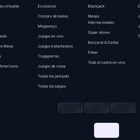
es virtuales
Exclusivos
Blackjack
D
Compra de bonos
Mesas
J
Internacionales
Megaways
J
Súper shows
esto
Juegos en vivo
T
Baccarat & Dados
De Mesa
Juegos instantáneos
Póker
y
Tragaperras
Todo el casino en vivo
 Americano
Juegos de mesa
l
Todos los jackpots
Todos los juegos