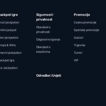
straciju i otvorite račun kod nas, imat ćete trenutačni
ackpot igre
Sigurnost i
Promocije
rvu uplatu.
privatnost
rući jackpotovi
Casino promocije
 klađenja. Svaka sportska kategorija pažljivo je
Obavijest o
retni jackpot
Sportske promocije
privatnosti
nadolazećih termina u kojima se natječu. Zatim možete
ovi jackpotovi
Izazovi
vo na taj dan, dok je utakmica u tijeku.
Odgovorno igranje
rops & Wins
Trgovina
ljenim digitalnim ligama i iskoristiti naš odjeljak za
Obavijest o
kolačićima
nevni jackpotovi
Turniri
ackpot igra
VIP
vi Jackpotovi
Odredbe i Uvjeti
diti. Imamo stolove, automate, pa čak i casino igre