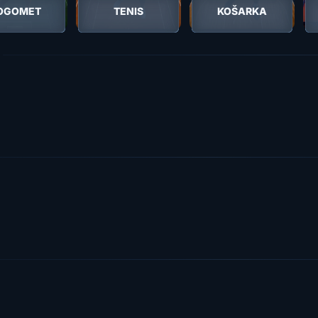
OGOMET
TENIS
KOŠARKA