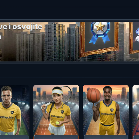
ve i osvojite
a