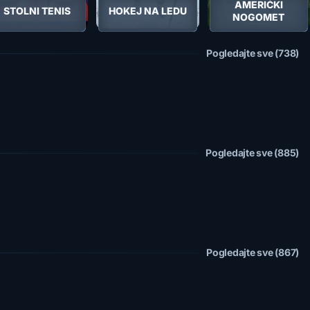
AMERIČKI
STOLNI TENIS
HOKEJ NA LEDU
NOGOMET
Pogledajte sve (738)
Pogledajte sve (885)
Pogledajte sve (867)