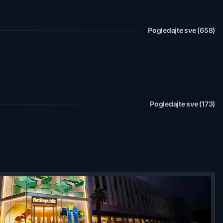
Pogledajte sve (658)
Pogledajte sve (173)