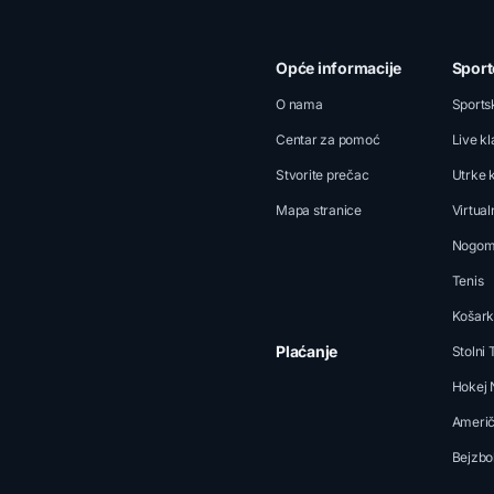
BetRepub
BetRepublic
Opće informacije
Sport
pristup naš
O nama
Sports
Zatim se m
prikazana 
Centar za pomoć
Live k
Ako tražite
Stvorite prečac
Utrke 
postaviti o
Mapa stranice
Virtual
Na BetRepub
klađenje už
Nogom
Tenis
BetRepubl
Košar
Gdje bi bil
Plaćanje
Stolni 
Na BetRepu
uživo kako
Hokej 
Slotovi
Američ
Jackpo
Arkade
Bejzbo
Igre em