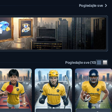
Pogledajte sve
Pogledajte sve (10)