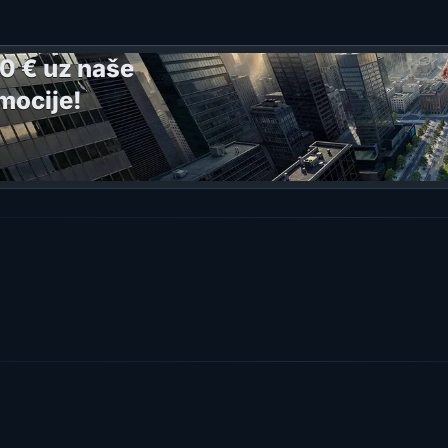
00 € uz naše
mocije!