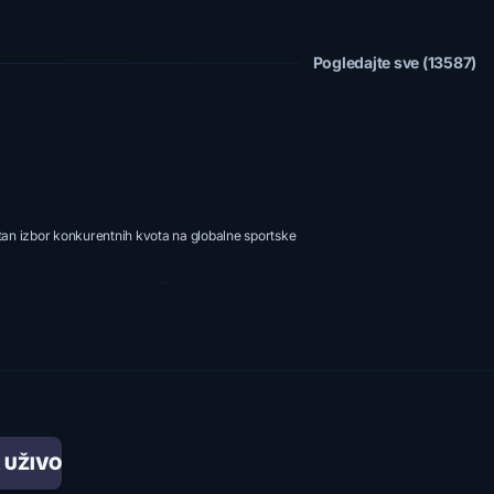
Pogledajte sve (13587)
tan izbor konkurentnih kvota na globalne sportske
 zanima i iskoristite velikodušne sportske ponude koje
 naišli na toliko različitih igara na jednoj platformi.
.
e. Potrošite svoje teško zarađene kovanice kako biste
 UŽIVO