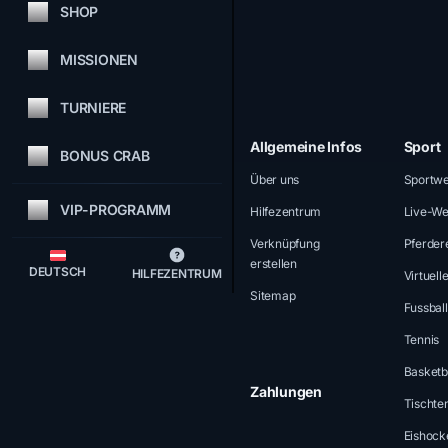
SHOP
MISSIONEN
TURNIERE
Allgemeine Infos
Sport
BONUS CRAB
Über uns
Sportwe
VIP-PROGRAMM
Hilfezentrum
Live-We
Verknüpfung
Pferder
erstellen
DEUTSCH
HILFEZENTRUM
Virtuell
Sitemap
Fussball
Tennis
Basketb
Zahlungen
Tischte
Eishock