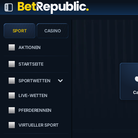
SPORT
CASINO
AKTIONEN
STARTSEITE
SPORTWETTEN
Ca
LIVE-WETTEN
PFERDERENNEN
VIRTUELLER SPORT