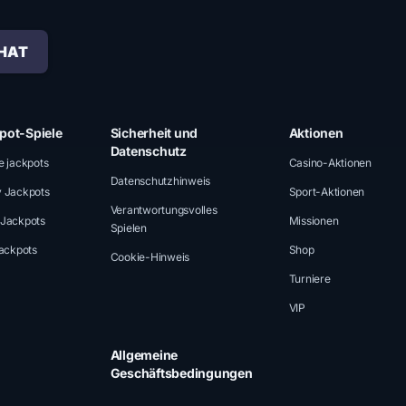
CHAT
pot-Spiele
Sicherheit und
Aktionen
Datenschutz
e jackpots
Casino-Aktionen
Datenschutzhinweis
 Jackpots
Sport-Aktionen
Verantwortungsvolles
Jackpots
Missionen
Spielen
Jackpots
Shop
Cookie-Hinweis
Turniere
VIP
Allgemeine
Geschäftsbedingungen