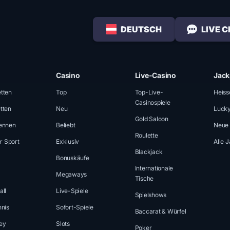
DEUTSCH
LIVE 
Casino
Live-Casino
Jack
tten
Top
Top-Live-
Heiss
Casinospiele
tten
Neu
Lucky
Gold Saloon
ennen
Beliebt
Neue 
Roulette
er Sport
Exklusiv
Alle 
Blackjack
Bonuskäufe
Internationale
Megaways
Tische
all
Live-Spiele
Spielshows
nnis
Sofort-Spiele
Baccarat & Würfel
ey
Slots
Poker