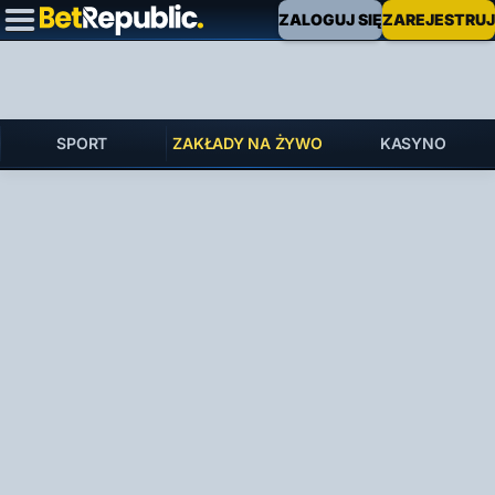
ZALOGUJ SIĘ
ZAREJESTRUJ
SPORT
ZAKŁADY NA ŻYWO
KASYNO