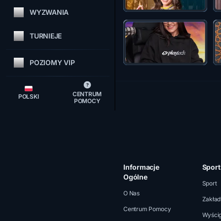
WYZWANIA
TURNIEJE
POZIOMY VIP
CENTRUM
POLSKI
POMOCY
Informacje
Sport
Ogólne
Sport
O Nas
Zakła
Centrum Pomocy
Wyścig