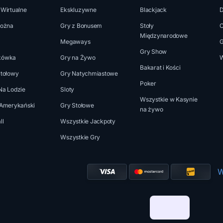
 Wirtualne
Ekskluzywne
Blackjack
D
Nożna
Gry z Bonusem
Stoły
C
Międzynarodowe
Megaways
G
Gry Show
kówka
Gry na Żywo
W
Bakarat i Kości
Stołowy
Gry Natychmiastowe
Poker
Na Lodzie
Sloty
Wszystkie w Kasynie
 Amerykański
Gry Stołowe
na żywo
ll
Wszystkie Jackpoty
Wszystkie Gry
W