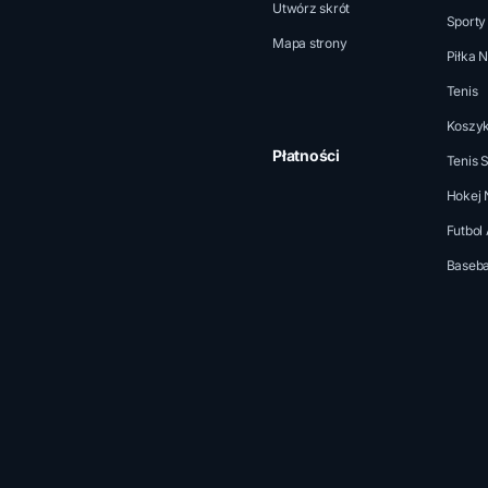
Utwórz skrót
Sporty
Mapa strony
Piłka 
Tenis
Koszy
Płatności
Tenis 
Hokej 
Futbol
Baseba